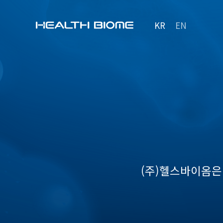
KR
EN
(주)헬스바이옴은