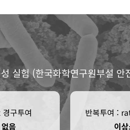
독성 실험
(한국화학연구원부설 안
at 경구투여
반복투여 : r
 없음
이상