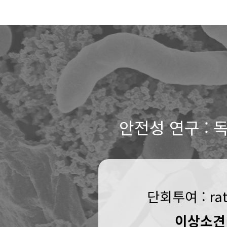
안전성 연구 : 
단회투여 : r
이상소견