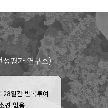
전성평가 연구소)
at 28일간 반복투여
소견 없음