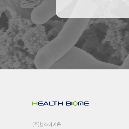
(주)헬스바이옴