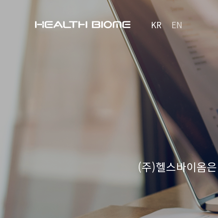
KR
EN
(주)헬스바이옴은