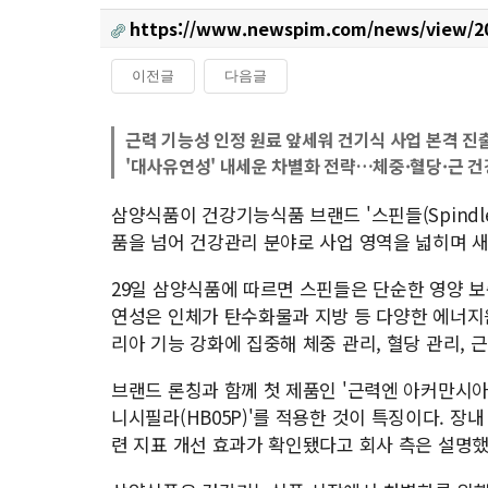
https://www.newspim.com/news/view/2
이전글
다음글
본문
근력 기능성 인정 원료 앞세워 건기식 사업 본격 진
'대사유연성' 내세운 차별화 전략…체중·혈당·근 
삼양식품이 건강기능식품 브랜드 '스핀들(Spind
품을 넘어 건강관리 분야로 사업 영역을 넓히며 
29일 삼양식품에 따르면 스핀들은 단순한 영양 보충이 
연성은 인체가 탄수화물과 지방 등 다양한 에너지
리아 기능 강화에 집중해 체중 관리, 혈당 관리, 
브랜드 론칭과 함께 첫 제품인 '근력엔 아커만시
니시필라(HB05P)'를 적용한 것이 특징이다. 
련 지표 개선 효과가 확인됐다고 회사 측은 설명했