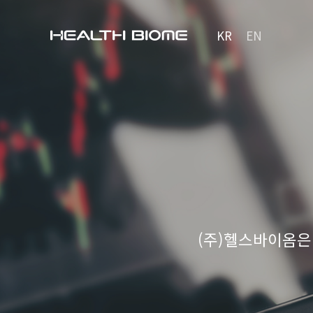
KR
EN
(주)헬스바이옴은