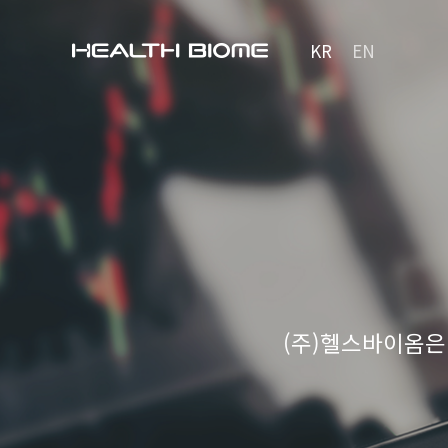
KR
EN
(주)헬스바이옴은